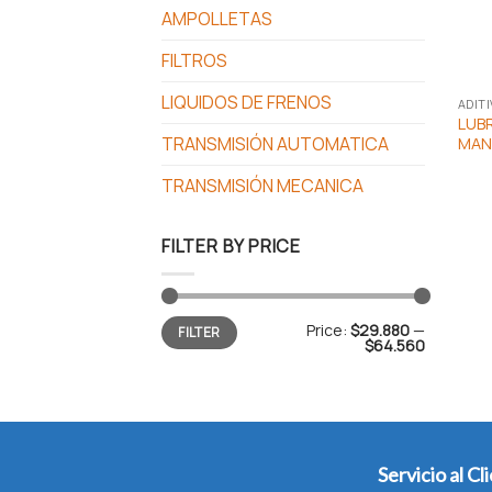
AMPOLLETAS
FILTROS
LIQUIDOS DE FRENOS
ADIT
LUB
TRANSMISIÓN AUTOMATICA
MAN
TRANSMISIÓN MECANICA
FILTER BY PRICE
Min
Max
Price:
$29.880
—
FILTER
price
price
$64.560
Servicio al Cl