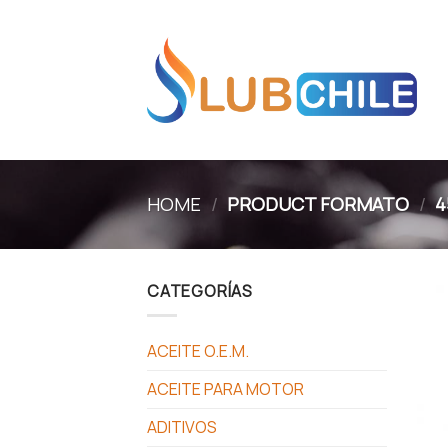
Skip
to
content
HOME
/
PRODUCT FORMATO
/
4
CATEGORÍAS
ACEITE O.E.M.
ACEITE PARA MOTOR
ADITIVOS