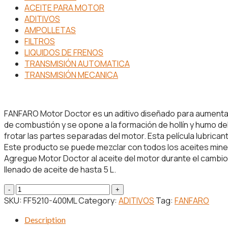
ACEITE PARA MOTOR
ADITIVOS
AMPOLLETAS
FILTROS
LIQUIDOS DE FRENOS
TRANSMISIÓN AUTOMATICA
TRANSMISIÓN MECANICA
FANFARO Motor Doctor es un aditivo diseñado para aumentar l
de combustión y se opone a la formación de hollín y humo del
frotar las partes separadas del motor. Esta película lubrica
Este producto se puede mezclar con todos los aceites miner
Agregue Motor Doctor al aceite del motor durante el cambio 
llenado de aceite de hasta 5 L.
DOCTOR
MOTOR
SKU:
FF5210-400ML
Category:
ADITIVOS
Tag:
FANFARO
AUMENTA
Description
PRESION