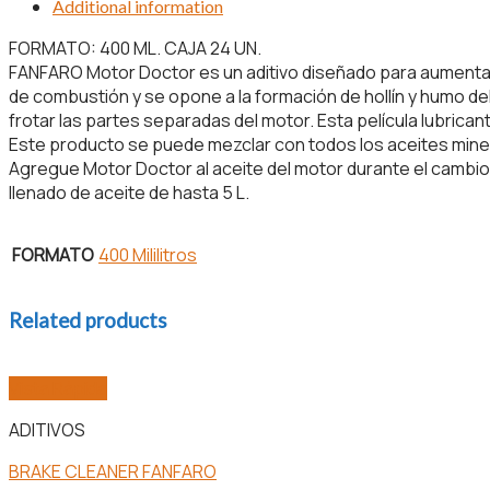
Additional information
DE
ACEITE
FORMATO: 400 ML. CAJA 24 UN.
quantity
FANFARO Motor Doctor es un aditivo diseñado para aumentar l
de combustión y se opone a la formación de hollín y humo del
frotar las partes separadas del motor. Esta película lubrica
Este producto se puede mezclar con todos los aceites miner
Agregue Motor Doctor al aceite del motor durante el cambio 
llenado de aceite de hasta 5 L.
FORMATO
400 Mililitros
Related products
Vista Rápida
ADITIVOS
BRAKE CLEANER FANFARO