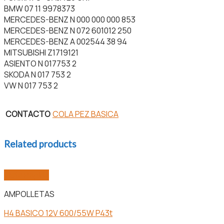
quantity
BMW 07 11 9978373
MERCEDES-BENZ N 000 000 000 853
MERCEDES-BENZ N 072 601012 250
MERCEDES-BENZ A 002544 38 94
MITSUBISHI Z1719121
ASIENTO N 017753 2
SKODA N 017 753 2
VW N 017 753 2
CONTACTO
COLA PEZ BASICA
Related products
Vista Rápida
AMPOLLETAS
H4 BASICO 12V 600/55W P43t