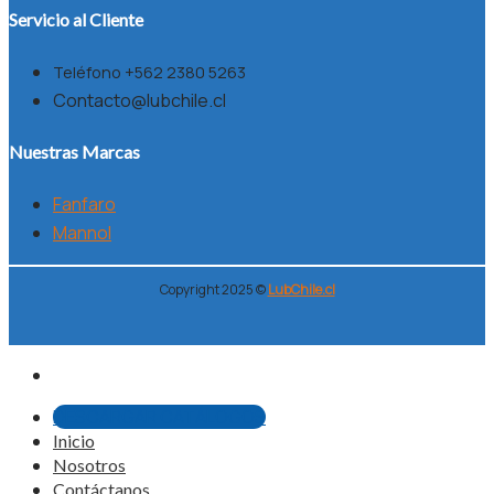
Servicio al Cliente
Teléfono +562 2380 5263
Contacto@lubchile.cl
Nuestras Marcas
Fanfaro
Mannol
Copyright 2025 ©
LubChile.cl
DESCARGAR CATÁLOGOS
Inicio
Nosotros
Contáctanos